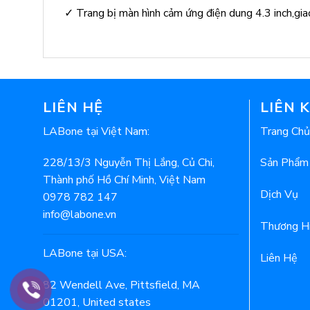
✓ Trang bị màn hình cảm ứng điện dung 4.3 inch,gia
LIÊN HỆ
LIÊN 
LABone tại Việt Nam:
Trang Chủ
228/13/3 Nguyễn Thị Lắng, Củ Chi,
Sản Phẩm
Thành phố Hồ Chí Minh, Việt Nam
Dịch Vụ
0978 782 147
info@labone.vn
Thương H
LABone tại USA:
Liên Hệ
82 Wendell Ave, Pittsfield, MA
01201, United states