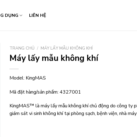
G DỤNG
LIÊN HỆ
TRANG CHỦ
/
MÁY LẤY MẪU KHÔNG KHÍ
Máy lấy mẫu không khí
Model: KingMAS
Mã đặt hàng/sản phẩm:
4327001
KingMAS™ là máy lấy mẫu không khí chủ động do công ty ph
giám sát vi sinh không khí tại phòng sạch, bệnh viện, nhà má