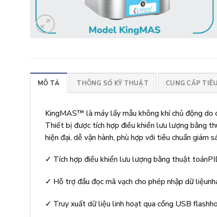
MÔ TẢ
THÔNG SỐ KỸ THUẬT
CUNG CẤP TIÊ
KingMAS™ là máy lấy mẫu không khí chủ động do côn
Thiết bị được tích hợp điều khiển lưu lượng bằng t
hiện đại, dễ vận hành, phù hợp với tiêu chuẩn giám 
✓ Tích hợp điều khiển lưu lượng bằng thuật toánPID
✓ Hỗ trợ đầu đọc mã vạch cho phép nhập dữ liệunha
✓ Truy xuất dữ liệu linh hoạt qua cổng USB flashhoặ