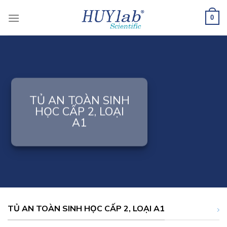
Skip
to
0
content
TỦ AN TOÀN SINH
HỌC CẤP 2, LOẠI
A1
TỦ AN TOÀN SINH HỌC CẤP 2, LOẠI A1