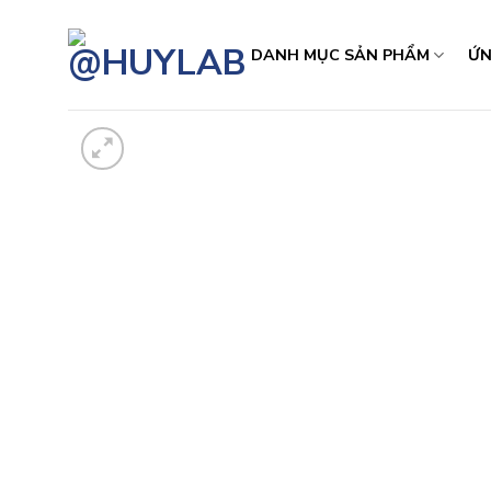
Skip
to
DANH MỤC SẢN PHẨM
ỨN
content