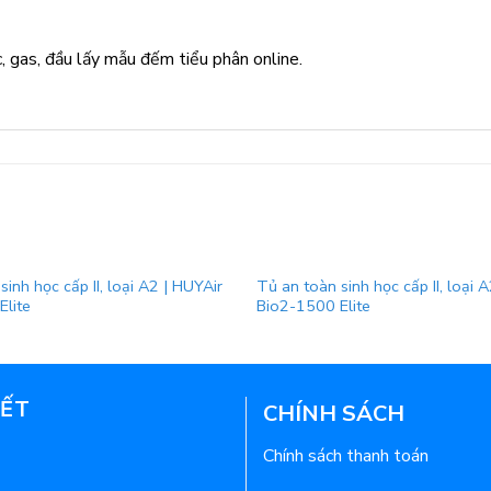
c, gas, đầu lấy mẫu đếm tiểu phân online.
inh học cấp II, loại A2 | HUYAir
Tủ an toàn sinh học cấp II, loại 
Elite
Bio2-1500 Elite
KẾT
CHÍNH SÁCH
Chính sách thanh toán