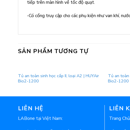
tiếp trên màn hình về tốc độ quạt.
-Có cổng truy cập cho các phụ kiện như van khí, nướ
SẢN PHẨM TƯƠNG TỰ
Tủ an toàn sinh học cấp II, loại A2 | HUYAir
Tủ an toàn s
Bio2-1200
Bio2-1200 
LIÊN HỆ
LIÊN 
LABone tại Việt Nam:
Trang Chủ