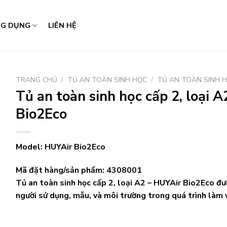
G DỤNG
LIÊN HỆ
TRANG CHỦ
/
TỦ AN TOÀN SINH HỌC
/
TỦ AN TOÀN SINH H
Tủ an toàn sinh học cấp 2, loại A
Bio2Eco
Model: HUYAir Bio2Eco
Mã đặt hàng/sản phẩm:
4308001
Tủ an toàn sinh học cấp 2, loại A2 – HUYAir Bio2Eco đư
người sử dụng, mẫu, và môi trường trong quá trình làm 