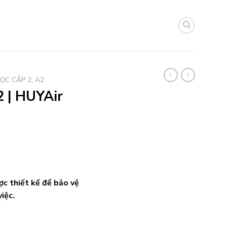
ỌC CẤP 2, A2
2 | HUYAir
ợc thiết kế để bảo vệ
việc.