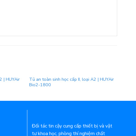
A2 | HUYAir
Tủ an toàn sinh học cấp II, loại A2 | HUYAir
Tủ an 
Bio2-1800
Bio2-
Đối tác tin cậy cung cấp thiết bị và vật
tư khoa học, phòng thí nghiệm chất