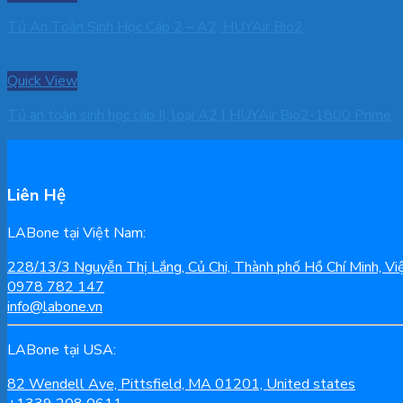
Tủ An Toàn Sinh Học Cấp 2 – A2, HUYAir Bio2
Quick View
Tủ an toàn sinh học cấp II, loại A2 | HUYAir Bio2-1800 Prime
Liên Hệ
LABone tại Việt Nam:
228/13/3 Nguyễn Thị Lắng, Củ Chi, Thành phố Hồ Chí Minh, V
0978 782 147
info@labone.vn
LABone tại USA:
82 Wendell Ave, Pittsfield, MA 01201, United states