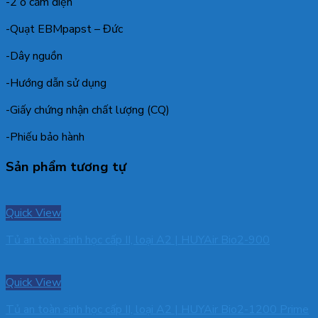
-2 ổ cắm điện
-Quạt EBMpapst – Đức
-Dây nguồn
-Hướng dẫn sử dụng
-Giấy chứng nhận chất lượng (CQ)
-Phiếu bảo hành
Sản phẩm tương tự
Quick View
Tủ an toàn sinh học cấp II, loại A2 | HUYAir Bio2-900
Quick View
Tủ an toàn sinh học cấp II, loại A2 | HUYAir Bio2-1200 Prime