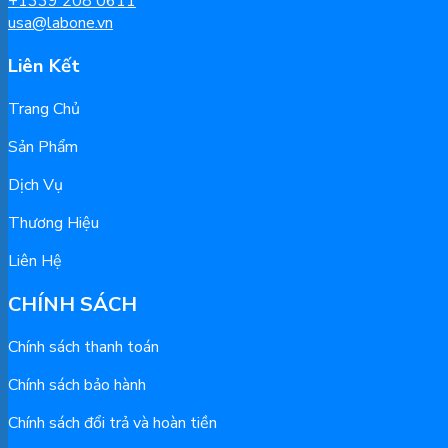
+1339 208 0611
usa@labone.vn
Liên Kết
Trang Chủ
Sản Phẩm
Dịch Vụ
Thương Hiệu
Liên Hệ
CHÍNH SÁCH
Chính sách thanh toán
Chính sách bảo hành
Chính sách đổi trả và hoàn tiền