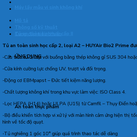
Máy lấy mẫu vi sinh không khí
Mô tả
Thông số kỹ thuật
Tủ an toàn sinh học cấp II
Cung cấp tiêu chuẩn
Tủ an toàn sinh học cấp 2, loại A2 – HUYAir Bio2 Prime đư
ỨNG DỤNG
-Cấu trúc tủ: 2 lớp với buồng bằng thép không gỉ SUS 304 hoặc
-Cửa kính cường lực chống UV, trượt và đối trọng.
-Động cơ EBMpapst – Đức tiết kiệm năng lượng.
-Chất lượng không khí trong khu vực làm việc: ISO Class 4.
-Lọc HEPA (H14) hoặc ULPA (U15) từ Camfil – Thụy Điển hoặ
An toàn thực phẩm
-Bộ điều khiển tích hợp vi xử lý với màn hình cảm ứng hiện thị tố
hình về tốc độ quạt.
-Tủ nghiêng 1 góc 10° giúp quá trình thao tác dễ dàng