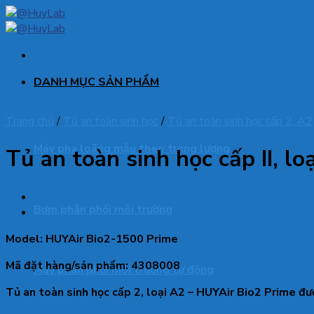
Skip
to
content
DANH MỤC SẢN PHẨM
Trang chủ
/
Tủ an toàn sinh học
/
Tủ an toàn sinh học cấp 2, A2
Máy pha loãng mẫu theo trọng lượng
Tủ an toàn sinh học cấp II, l
Bơm phân phối môi trường
Model: HUYAir Bio2-1500 Prime
Mã đặt hàng/sản phẩm:
4308008
Máy phân phối môi trường tự động
Tủ an toàn sinh học cấp 2, loại A2 – HUYAir Bio2 Prime đư