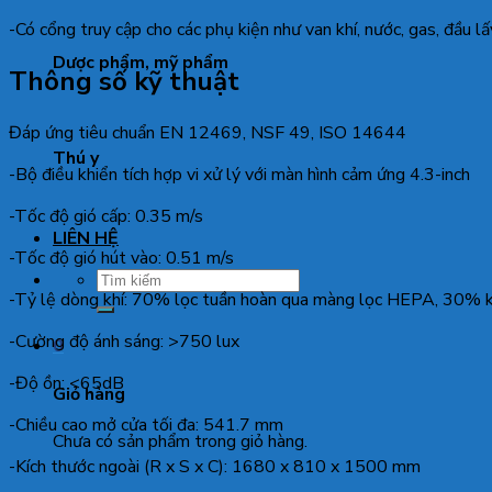
-Có cổng truy cập cho các phụ kiện như van khí, nước, gas, đầu l
Dược phẩm, mỹ phẩm
Thông số kỹ thuật
Đáp ứng tiêu chuẩn EN 12469, NSF 49, ISO 14644
Thú y
-Bộ điều khiển tích hợp vi xử lý với màn hình cảm ứng 4.3-inch
-Tốc độ gió cấp: 0.35 m/s
LIÊN HỆ
-Tốc độ gió hút vào: 0.51 m/s
Tìm
-Tỷ lệ dòng khí: 70% lọc tuần hoàn qua màng lọc HEPA, 30% k
kiếm:
-Cường độ ánh sáng: >750 lux
0
-Độ ồn: <65dB
Giỏ hàng
-Chiều cao mở cửa tối đa: 541.7 mm
Chưa có sản phẩm trong giỏ hàng.
-Kích thước ngoài (R x S x C): 1680 x 810 x 1500 mm