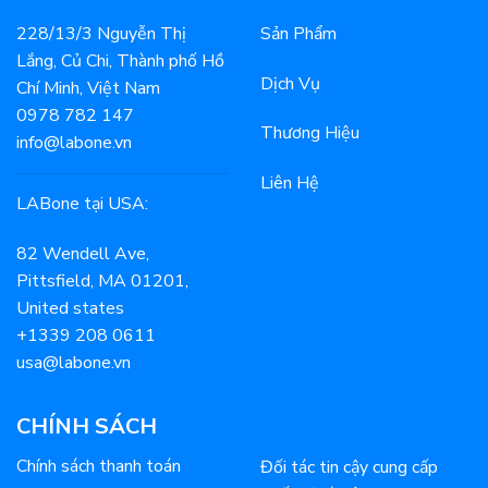
gia
228/13/3 Nguyễn Thị
Sản Phẩm
đúng
cách,
Lắng, Củ Chi, Thành phố Hồ
đúng
Dịch Vụ
Chí Minh, Việt Nam
phong
cách
0978 782 147
Thương Hiệu
info@labone.vn
Liên Hệ
LABone tại USA:
82 Wendell Ave,
Pittsfield, MA 01201,
United states
+1339 208 0611
usa@labone.vn
CHÍNH SÁCH
Chính sách thanh toán
Đối tác tin cậy cung cấp