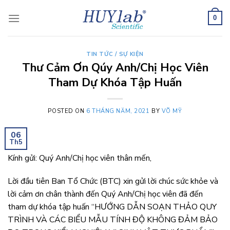
Skip
to
0
content
TIN TỨC / SỰ KIỆN
Thư Cảm Ơn Qúy Anh/Chị Học Viên
Tham Dự Khóa Tập Huấn
POSTED ON
6 THÁNG NĂM, 2021
BY
VÕ MỸ
06
Th5
Kính gửi: Quý Anh/Chị học viên thân mến,
Lời đầu tiên Ban Tổ Chức (BTC) xin gửi lời chúc sức khỏe và
lời cảm ơn chân thành đến Quý Anh/Chị học viên đã đến
tham dự khóa tập huấn “HƯỚNG DẪN SOẠN THẢO QUY
TRÌNH VÀ CÁC BIỂU MẪU TÍNH ĐỘ KHÔNG ĐẢM BẢO