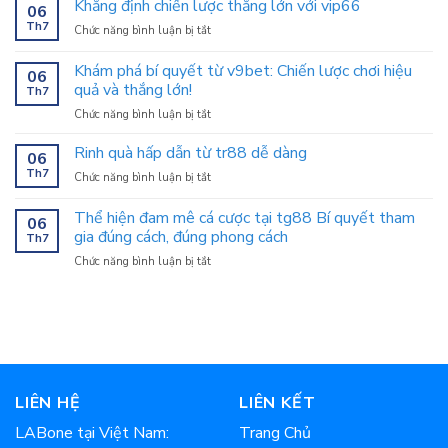
Khẳng định chiến lược thắng lớn với vip66
06
kỹ
Th7
ở
Chức năng bình luận bị tắt
năng
Khẳng
chơi
định
zx88
Khám phá bí quyết từ v9bet: Chiến lược chơi hiệu
06
chiến
nhanh
quả và thắng lớn!
Th7
lược
chóng
ở
Chức năng bình luận bị tắt
thắng
Khám
lớn
phá
với
Rinh quà hấp dẫn từ tr88 dễ dàng
06
bí
vip66
Th7
ở
Chức năng bình luận bị tắt
quyết
Rinh
từ
quà
Thể hiện đam mê cá cược tại tg88 Bí quyết tham
v9bet:
06
hấp
Chiến
gia đúng cách, đúng phong cách
Th7
dẫn
lược
ở
Chức năng bình luận bị tắt
từ
chơi
Thể
tr88
hiệu
hiện
dễ
quả
đam
dàng
và
mê
thắng
cá
lớn!
cược
tại
tg88
LIÊN HỆ
LIÊN KẾT
Bí
LABone tại Việt Nam:
Trang Chủ
quyết
tham