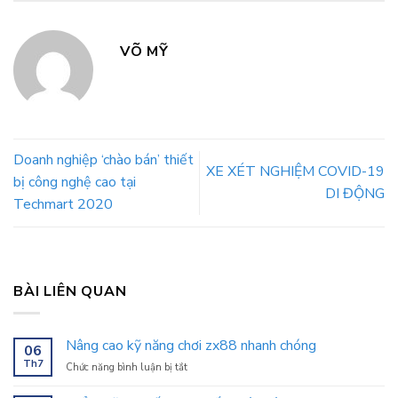
VÕ MỸ
Doanh nghiệp ‘chào bán’ thiết
XE XÉT NGHIỆM COVID-19
bị công nghệ cao tại
DI ĐỘNG
Techmart 2020
BÀI LIÊN QUAN
Nâng cao kỹ năng chơi zx88 nhanh chóng
06
Th7
ở
Chức năng bình luận bị tắt
Nâng
cao